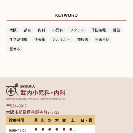
KEYWORD
大阪
都島
内科
小児科
ワクチン
予防接種
相談
生活習慣病
遺失物
フルミスト
糖尿病
年末年始
夏休み
〒534-0015
大阪市都島区善源寺町2-3-25
診療時間
月
火
水
木
金
土
日・祝
9:00~12:00
※